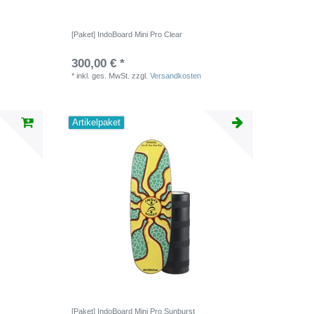
[Paket] IndoBoard Mini Pro Clear
300,00 € *
*
inkl. ges. MwSt.
zzgl.
Versandkosten
Artikelpaket
[Paket] IndoBoard Mini Pro Sunburst