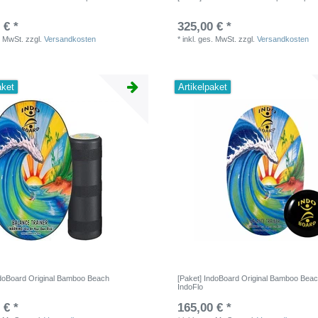
 € *
325,00 € *
. MwSt.
zzgl.
Versandkosten
*
inkl. ges. MwSt.
zzgl.
Versandkosten
aket
Artikelpaket
ndoBoard Original Bamboo Beach
[Paket] IndoBoard Original Bamboo Beac
IndoFlo
 € *
165,00 € *