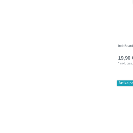
IndoBoard
19,90 
*
inkl. ges
Artikelp