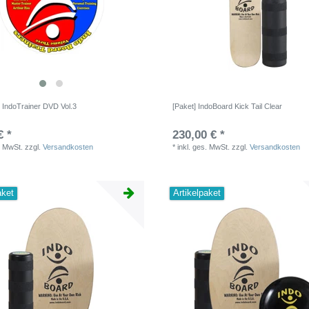
 IndoTrainer DVD Vol.3
[Paket] IndoBoard Kick Tail Clear
€ *
230,00 € *
. MwSt.
zzgl.
Versandkosten
*
inkl. ges. MwSt.
zzgl.
Versandkosten
aket
Artikelpaket