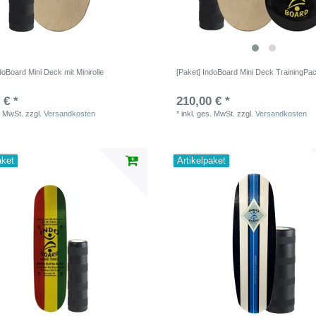
doBoard Mini Deck mit Minirolle
[Paket] IndoBoard Mini Deck TrainingPa
 € *
210,00 € *
. MwSt.
zzgl.
Versandkosten
*
inkl. ges. MwSt.
zzgl.
Versandkosten
aket
Artikelpaket