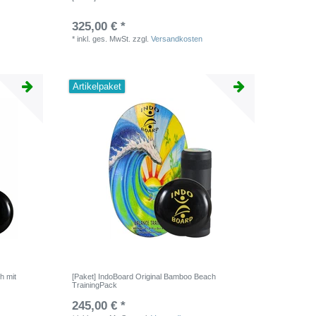
325,00 € *
*
inkl. ges. MwSt.
zzgl.
Versandkosten
Artikelpaket
h mit
[Paket] IndoBoard Original Bamboo Beach
TrainingPack
245,00 € *