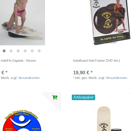
 IndoFlo Gigante - Kissen
IndoBoard IndoTrainer DVD Vol.1
 € *
19,90 € *
. MwSt.
zzgl.
Versandkosten
*
inkl. ges. MwSt.
zzgl.
Versandkosten
Artikelpaket