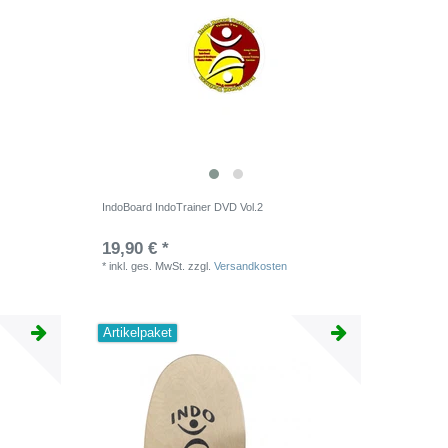
IndoBoard IndoTrainer DVD Vol.2
19,90 € *
*
inkl. ges. MwSt.
zzgl.
Versandkosten
Artikelpaket