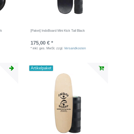
ck
[Paket] IndoBoard Mini Kick Tail Black
175,00 € *
*
inkl. ges. MwSt.
zzgl.
Versandkosten
Artikelpaket