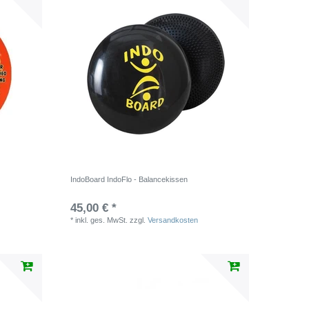
IndoBoard IndoFlo - Balancekissen
45,00 € *
*
inkl. ges. MwSt.
zzgl.
Versandkosten