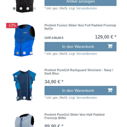
Artikel anzeigen
*
inkl. ges. MwSt.
zzgl.
Versandkosten
-13%
Prolimit Fusion Slider Vest Full Padded Frontzip
Nv/Or
129,00 € *
UVP 149,00 €
In den Warenkorb
*
inkl. ges. MwSt.
zzgl.
Versandkosten
Prolimit PureGirl Rashguard Shortarm - Navy /
Dark Blue
34,90 € *
In den Warenkorb
*
inkl. ges. MwSt.
zzgl.
Versandkosten
Prolimit PureGirl Slider Vest Half Padded
Frontzip Bl/Nv
89,90 € *