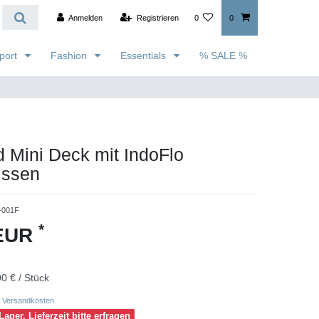
Anmelden
Registrieren
0
0
port
Fashion
Essentials
% SALE %
 Mini Deck mit IndoFlo
issen
-001F
*
 EUR
0 € / Stück
Versandkosten
Lager, Lieferzeit bitte erfragen