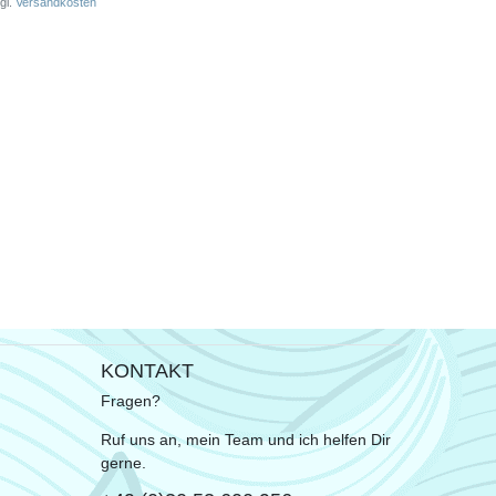
gl.
Versandkosten
KONTAKT
Fragen?
Ruf uns an, mein Team und ich helfen Dir
gerne.