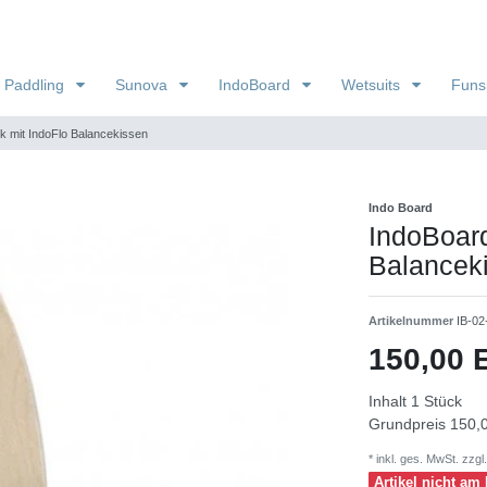
 Paddling
Sunova
IndoBoard
Wetsuits
Funs
k mit IndoFlo Balancekissen
Indo Board
IndoBoard
Balancek
Artikelnummer
IB-02
150,00
Inhalt
1
Stück
Grundpreis
150,0
* inkl. ges. MwSt. zzgl.
Artikel nicht am 