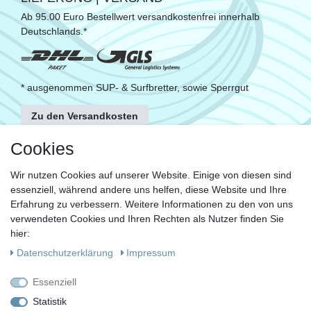
Ab 95.00 Euro Bestellwert versandkostenfrei innerhalb
Deutschlands.*
* ausgenommen SUP- & Surfbretter, sowie Sperrgut
Zu den Versandkosten
FOLGE UNS
Cookies
Wir nutzen Cookies auf unserer Website. Einige von diesen sind
essenziell, während andere uns helfen, diese Website und Ihre
KONTAKT
Erfahrung zu verbessern. Weitere Informationen zu den von uns
Fragen?
verwendeten Cookies und Ihren Rechten als Nutzer finden Sie
hier:
Ruf uns an, mein Team und ich helfen Dir gerne.
Daten­schutz­erklärung
Impressum
+49 (0)30 53 600 956
Essenziell
oder
Statistik