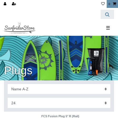
0
☰
Plugs
FCS Fusion Plug 5° R (Rail)