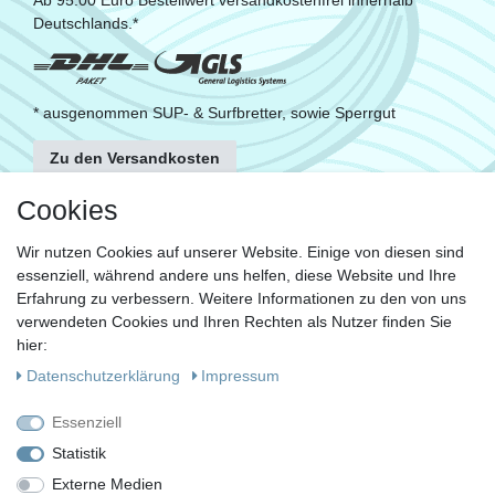
Ab 95.00 Euro Bestellwert versandkostenfrei innerhalb
Deutschlands.*
* ausgenommen SUP- & Surfbretter, sowie Sperrgut
Zu den Versandkosten
FOLGE UNS
Cookies
Wir nutzen Cookies auf unserer Website. Einige von diesen sind
essenziell, während andere uns helfen, diese Website und Ihre
KONTAKT
Erfahrung zu verbessern. Weitere Informationen zu den von uns
Fragen?
verwendeten Cookies und Ihren Rechten als Nutzer finden Sie
hier:
Ruf uns an, mein Team und ich helfen Dir gerne.
Daten­schutz­erklärung
Impressum
+49 (0)30 53 600 956
Essenziell
oder
Statistik
Externe Medien
Schreib uns eine E-Mail