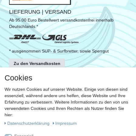
LIEFERUNG | VERSAND
Ab 95.00 Euro Bestellwert versandkostenfrei innerhalb
Deutschlands.*
* ausgenommen SUP- & Surfbretter, sowie Sperrgut
Zu den Versandkosten
FOLGE UNS
Cookies
Wir nutzen Cookies auf unserer Website. Einige von diesen sind
essenziell, während andere uns helfen, diese Website und Ihre
KONTAKT
Erfahrung zu verbessern. Weitere Informationen zu den von uns
Fragen?
verwendeten Cookies und Ihren Rechten als Nutzer finden Sie
hier:
Ruf uns an, mein Team und ich helfen Dir gerne.
Daten­schutz­erklärung
Impressum
+49 (0)30 53 600 956