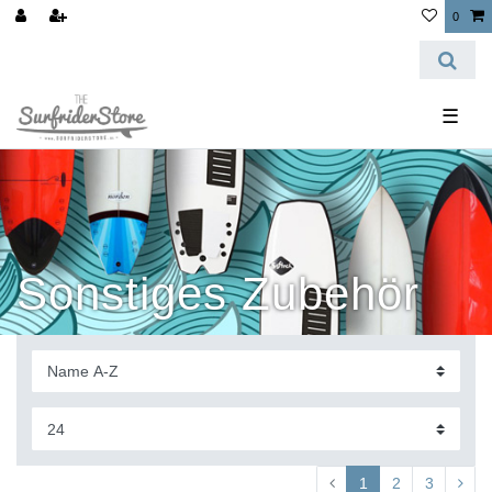
0
☰
Sonstiges Zubehör
1
2
3