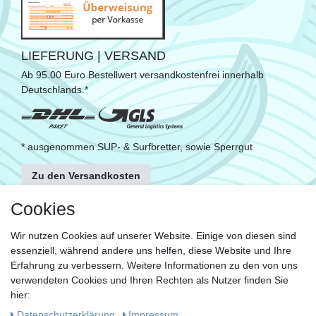
LIEFERUNG | VERSAND
Ab 95.00 Euro Bestellwert versandkostenfrei innerhalb
Deutschlands.*
* ausgenommen SUP- & Surfbretter, sowie Sperrgut
Zu den Versandkosten
FOLGE UNS
Cookies
Wir nutzen Cookies auf unserer Website. Einige von diesen sind
essenziell, während andere uns helfen, diese Website und Ihre
KONTAKT
Erfahrung zu verbessern. Weitere Informationen zu den von uns
Fragen?
verwendeten Cookies und Ihren Rechten als Nutzer finden Sie
hier:
Ruf uns an, mein Team und ich helfen Dir gerne.
Daten­schutz­erklärung
Impressum