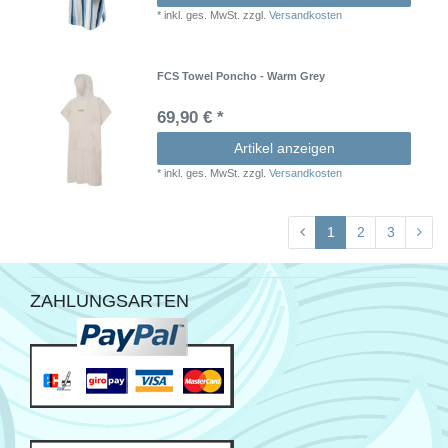
*
inkl. ges. MwSt.
zzgl.
Versandkosten
FCS Towel Poncho - Warm Grey
69,90 € *
Artikel anzeigen
*
inkl. ges. MwSt.
zzgl.
Versandkosten
1
2
3
ZAHLUNGSARTEN