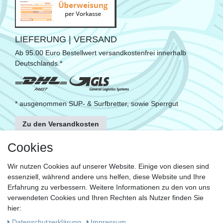
LIEFERUNG | VERSAND
Ab 95.00 Euro Bestellwert versandkostenfrei innerhalb
Deutschlands.*
* ausgenommen SUP- & Surfbretter, sowie Sperrgut
Zu den Versandkosten
FOLGE UNS
Cookies
Wir nutzen Cookies auf unserer Website. Einige von diesen sind
essenziell, während andere uns helfen, diese Website und Ihre
KONTAKT
Erfahrung zu verbessern. Weitere Informationen zu den von uns
Fragen?
verwendeten Cookies und Ihren Rechten als Nutzer finden Sie
hier:
Ruf uns an, mein Team und ich helfen Dir gerne.
Daten­schutz­erklärung
Impressum