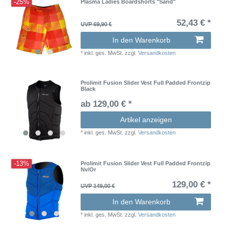
-25%
Plasma Ladies Boardshorts "Sand"
52,43 € *
UVP 69,90 €
In den Warenkorb
*
inkl. ges. MwSt.
zzgl.
Versandkosten
Prolimit Fusion Slider Vest Full Padded Frontzip
Black
ab 129,00 € *
Artikel anzeigen
*
inkl. ges. MwSt.
zzgl.
Versandkosten
-13%
Prolimit Fusion Slider Vest Full Padded Frontzip
Nv/Or
129,00 € *
UVP 149,00 €
In den Warenkorb
*
inkl. ges. MwSt.
zzgl.
Versandkosten