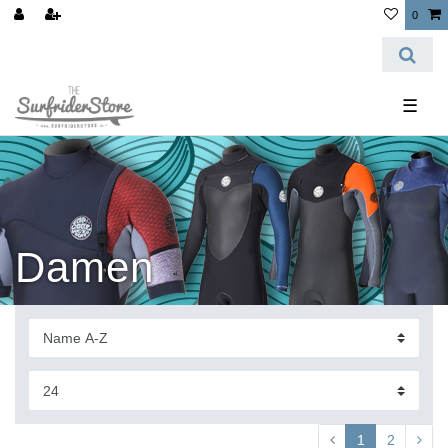
0
☰
Damen
1
2