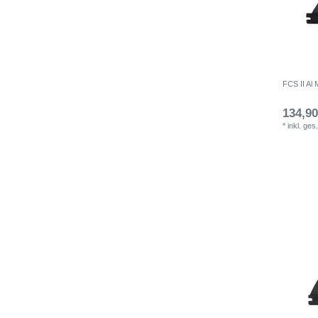
FCS II Al 
134,90
*
inkl. ges