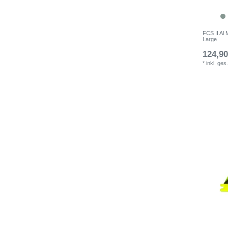
FCS II Al 
Large
124,90
*
inkl. ges