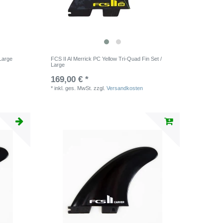
 Large
FCS II Al Merrick PC Yellow Tri-Quad Fin Set /
Large
169,00 € *
*
inkl. ges. MwSt.
zzgl.
Versandkosten