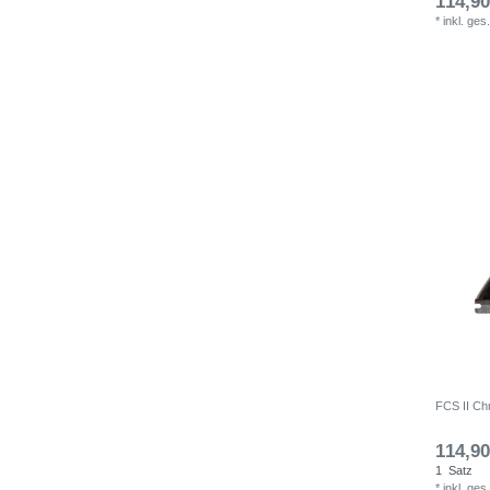
114,90
*
inkl. ges
FCS II Ch
114,90
1
Satz
*
inkl. ges