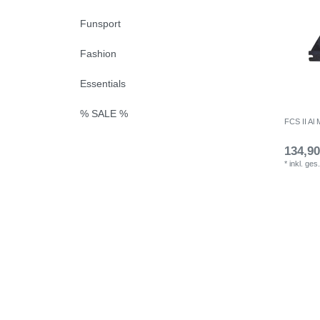
Funsport
Fashion
Essentials
% SALE %
FCS II Al 
134,90
*
inkl. ges