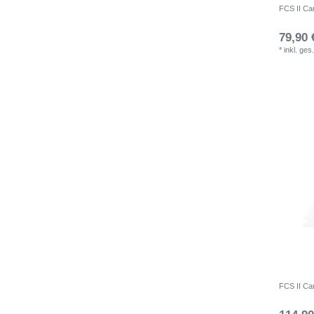
FCS II Car
79,90 
*
inkl. ges
FCS II Car