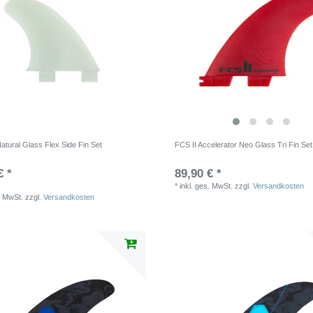
tural Glass Flex Side Fin Set
FCS II Accelerator Neo Glass Tri Fin Set
€ *
89,90 € *
*
inkl. ges. MwSt.
zzgl.
Versandkosten
. MwSt.
zzgl.
Versandkosten