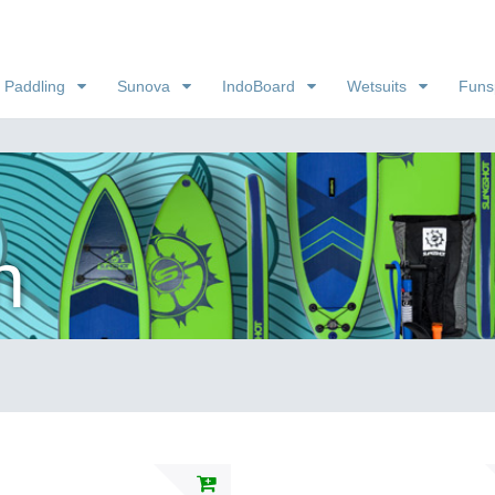
 Paddling
Sunova
IndoBoard
Wetsuits
Funs
n