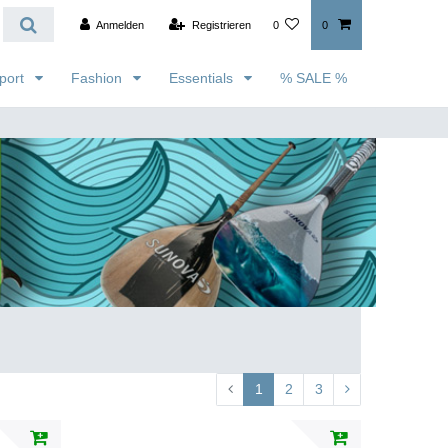
Anmelden
Registrieren
0
0
port
Fashion
Essentials
% SALE %
1
2
3