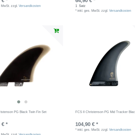
 € *
64,90 € *
. MwSt.
zzgl.
Versandkosten
1
Satz
*
inkl. ges. MwSt.
zzgl.
Versandkosten
ristenson PG Black Twin Fin Set
FCS II Christenson PG Mid Tracker Blac
 € *
104,90 € *
*
inkl. ges. MwSt.
zzgl.
Versandkosten
. MwSt.
zzgl.
Versandkosten