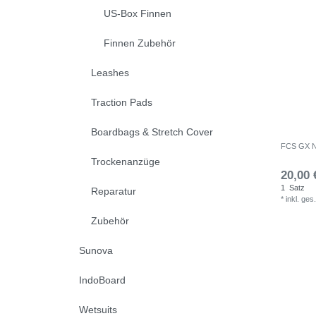
US-Box Finnen
Finnen Zubehör
Leashes
Traction Pads
Boardbags & Stretch Cover
FCS GX Na
Trockenanzüge
20,00 
1
Satz
Reparatur
*
inkl. ges
Zubehör
Sunova
IndoBoard
Wetsuits