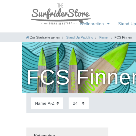
Wellenreiten
Stand Up
Zur Startseite gehen
Stand Up Paddling
Finnen
FCS Finnen
FCS Finne
Kategorien