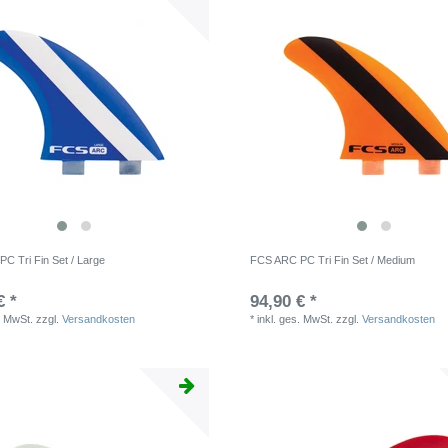
C Tri Fin Set / Large
FCS ARC PC Tri Fin Set / Medium
€ *
94,90 € *
. MwSt.
zzgl.
Versandkosten
*
inkl. ges. MwSt.
zzgl.
Versandkosten