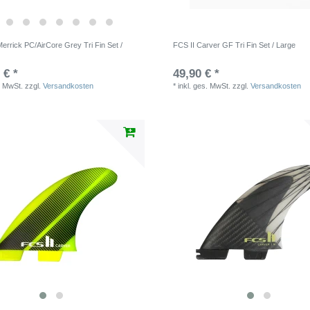
Merrick PC/AirCore Grey Tri Fin Set /
FCS II Carver GF Tri Fin Set / Large
 € *
49,90 € *
. MwSt.
zzgl.
Versandkosten
*
inkl. ges. MwSt.
zzgl.
Versandkosten