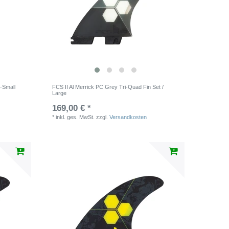
X-Small
FCS II Al Merrick PC Grey Tri-Quad Fin Set /
Large
169,00 € *
*
inkl. ges. MwSt.
zzgl.
Versandkosten