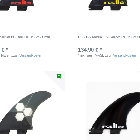
Merrick PC Red Tri Fin Set / Small
FCS II Al Merrick PC Yellow Tri Fin Set /
 € *
134,90 € *
. MwSt.
zzgl.
Versandkosten
*
inkl. ges. MwSt.
zzgl.
Versandkosten