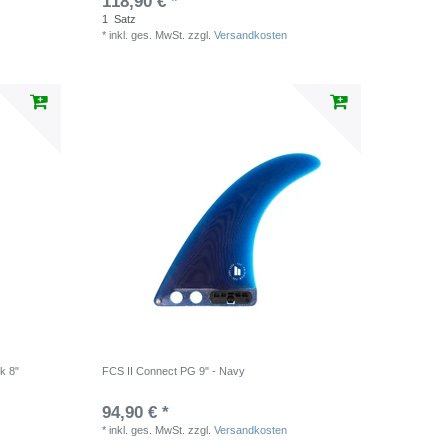
118,90 € *
1
Satz
*
inkl. ges. MwSt.
zzgl.
Versandkosten
k 8"
FCS II Connect PG 9" - Navy
94,90 € *
*
inkl. ges. MwSt.
zzgl.
Versandkosten