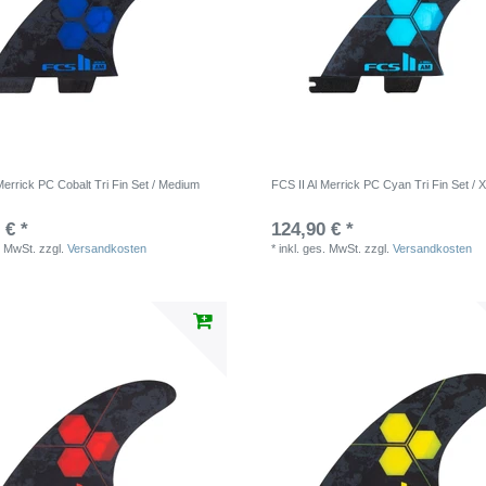
Merrick PC Cobalt Tri Fin Set / Medium
FCS II Al Merrick PC Cyan Tri Fin Set / 
 € *
124,90 € *
. MwSt.
zzgl.
Versandkosten
*
inkl. ges. MwSt.
zzgl.
Versandkosten