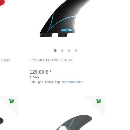
 / Large
FCS II Aipa PG Twin+1 Fin Set
129,00 € *
1
Satz
*
inkl. ges. MwSt.
zzgl.
Versandkosten