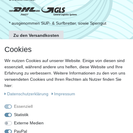
* ausgenommen SUP- & Surfbretter, sowie Sperrgut
Zu den Versandkosten
FOLGE UNS
Cookies
Wir nutzen Cookies auf unserer Website. Einige von diesen sind
essenziell, während andere uns helfen, diese Website und Ihre
KONTAKT
Erfahrung zu verbessern. Weitere Informationen zu den von uns
Fragen?
verwendeten Cookies und Ihren Rechten als Nutzer finden Sie
hier:
Ruf uns an, mein Team und ich helfen Dir gerne.
Daten­schutz­erklärung
Impressum
+49 (0)30 53 600 956
Essenziell
oder
Statistik
Externe Medien
Schreib uns eine E-Mail
PayPal