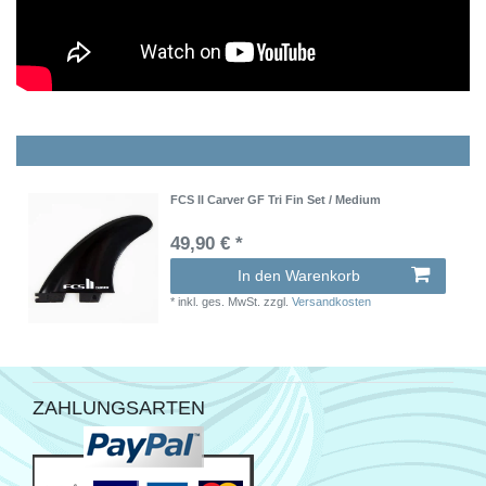
FCS II Carver GF Tri Fin Set / Medium
49,90 € *
In den Warenkorb
*
inkl. ges. MwSt.
zzgl.
Versandkosten
ZAHLUNGSARTEN