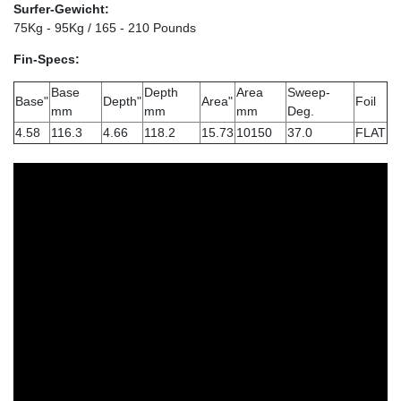
Surfer-Gewicht:
75Kg - 95Kg / 165 - 210 Pounds
Fin-Specs:
Base
Depth
Area
Sweep-
Base"
Depth"
Area"
Foil
mm
mm
mm
Deg.
4.58
116.3
4.66
118.2
15.73
10150
37.0
FLAT