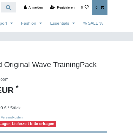
Anmelden
Registrieren
0
0
port
Fashion
Essentials
% SALE %
 Original Wave TrainingPack
-006T
*
 EUR
0 € / Stück
Versandkosten
Lager, Lieferzeit bitte erfragen