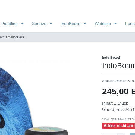
 Paddling
Sunova
IndoBoard
Wetsuits
Funs
ave TrainingPack
Indo Board
IndoBoard
Artikelnummer
IB-01
245,00
Inhalt
1
Stück
Grundpreis
245,0
* inkl. ges. MwSt. zzgl.
Artikel nicht am 