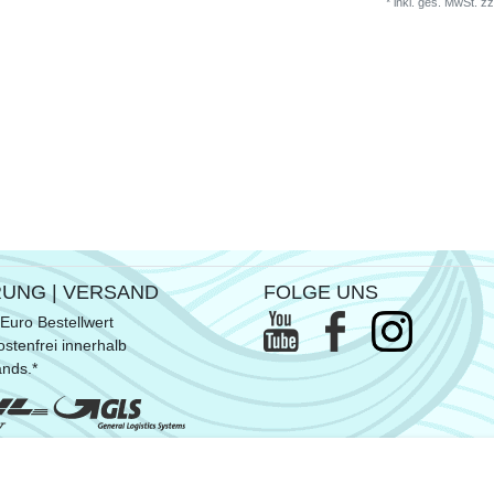
*
inkl. ges. MwSt.
zz
RUNG | VERSAND
FOLGE UNS
Euro Bestellwert
stenfrei innerhalb
ands.*
ommen SUP- & Surfbretter, sowie