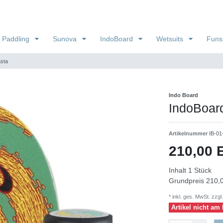
 Paddling
Sunova
IndoBoard
Wetsuits
Funs
asta
Indo Board
IndoBoard
Artikelnummer
IB-01
210,00
Inhalt
1
Stück
Grundpreis
210,0
* inkl. ges. MwSt. zzgl.
Artikel nicht am 