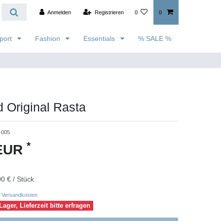
Anmelden
Registrieren
0
0
port
Fashion
Essentials
% SALE %
 Original Rasta
-005
*
 EUR
0 € / Stück
Versandkosten
Lager, Lieferzeit bitte erfragen