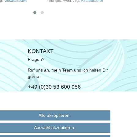
gl.
Versandkosten
*
inkl. ges. MwSt.
zzgl.
Versandkosten
*
inkl. ge
KONTAKT
Fragen?
Ruf uns an, mein Team und ich helfen Dir
gerne.
+49 (0)30 53 600 956
oder
Schreib uns eine E-Mail
Alle akzeptieren
Auswahl akzeptieren