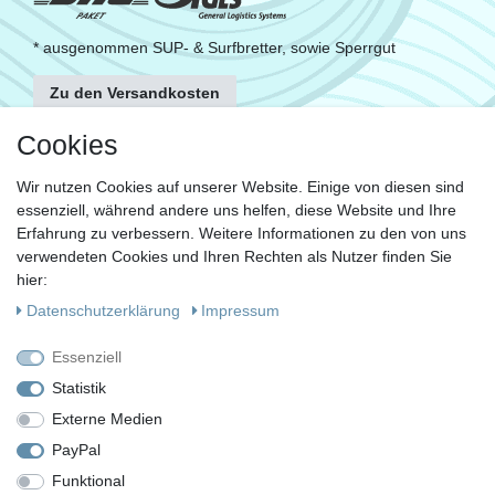
* ausgenommen SUP- & Surfbretter, sowie Sperrgut
Zu den Versandkosten
FOLGE UNS
Cookies
Wir nutzen Cookies auf unserer Website. Einige von diesen sind
essenziell, während andere uns helfen, diese Website und Ihre
KONTAKT
Erfahrung zu verbessern. Weitere Informationen zu den von uns
Fragen?
verwendeten Cookies und Ihren Rechten als Nutzer finden Sie
hier:
Ruf uns an, mein Team und ich helfen Dir gerne.
Daten­schutz­erklärung
Impressum
+49 (0)30 53 600 956
Essenziell
oder
Statistik
Externe Medien
Schreib uns eine E-Mail
PayPal
Funktional