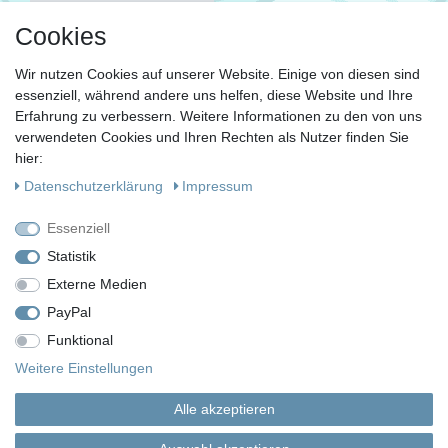
FOLGE UNS
Cookies
Wir nutzen Cookies auf unserer Website. Einige von diesen sind
essenziell, während andere uns helfen, diese Website und Ihre
KONTAKT
Erfahrung zu verbessern. Weitere Informationen zu den von uns
Fragen?
verwendeten Cookies und Ihren Rechten als Nutzer finden Sie
hier:
Ruf uns an, mein Team und ich helfen Dir gerne.
Daten­schutz­erklärung
Impressum
+49 (0)30 53 600 956
Essenziell
oder
Statistik
Externe Medien
Schreib uns eine E-Mail
PayPal
Funktional
Impressum
Daten­schutz­erklärung
AGB
Weitere Einstellungen
Alle akzeptieren
Widerrufs­recht
Vertrag widerrufen