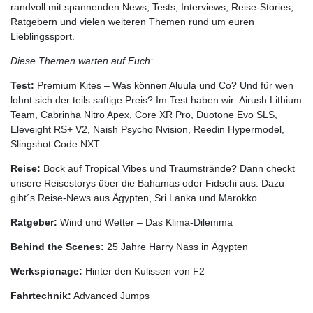
randvoll mit spannenden News, Tests, Interviews, Reise-Stories,
Ratgebern und vielen weiteren Themen rund um euren
Lieblingssport.
Diese Themen warten auf Euch:
Test:
Premium Kites – Was können Aluula und Co? Und für wen
lohnt sich der teils saftige Preis? Im Test haben wir: Airush Lithium
Team, Cabrinha Nitro Apex, Core XR Pro, Duotone Evo SLS,
Eleveight RS+ V2, Naish Psycho Nvision, Reedin Hypermodel,
Slingshot Code NXT
Reise:
Bock auf Tropical Vibes und Traumstrände? Dann checkt
unsere Reisestorys über die Bahamas oder Fidschi aus. Dazu
gibt´s Reise-News aus Ägypten, Sri Lanka und Marokko.
Ratgeber:
Wind und Wetter – Das Klima-Dilemma
Behind the Scenes:
25 Jahre Harry Nass in Ägypten
Werkspionage:
Hinter den Kulissen von F2
Fahrtechnik:
Advanced Jumps