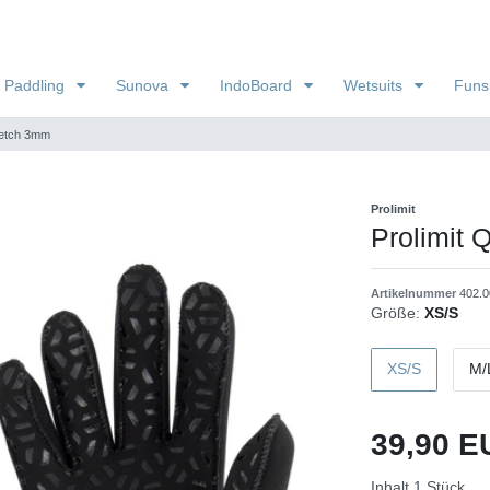
 Paddling
Sunova
IndoBoard
Wetsuits
Funs
retch 3mm
Prolimit
Prolimit 
Artikelnummer
402.0
Größe:
XS/S
XS/S
M/
39,90 
Inhalt
1
Stück