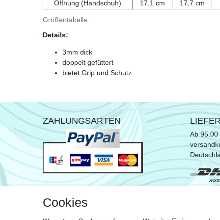
Öffnung (Handschuh)
17,1 cm
17,7 cm
Größentabelle
Details:
3mm dick
doppelt gefüttert
bietet Grip und Schutz
ZAHLUNGSARTEN
LIEFE
Ab 95.00 
versandko
Deutschl
* ausgen
Cookies
Sperrgut