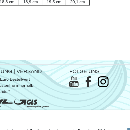
18,3 cm
18,9 cm
19,5 cm
20,1 cm
RUNG | VERSAND
FOLGE UNS
Euro Bestellwert
stenfrei innerhalb
ands.*
ommen SUP- & Surfbretter, sowie