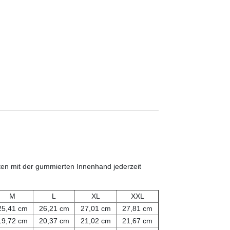
n mit der gummierten Innenhand jederzeit
M
L
XL
XXL
25,41 cm
26,21 cm
27,01 cm
27,81 cm
19,72 cm
20,37 cm
21,02 cm
21,67 cm