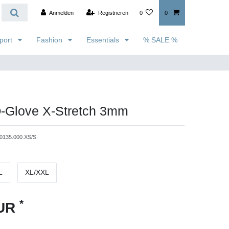
Anmelden
Registrieren
0
0
port
Fashion
Essentials
% SALE %
Q-Glove X-Stretch 3mm
0135.000.XS/S
L
XL/XXL
*
EUR