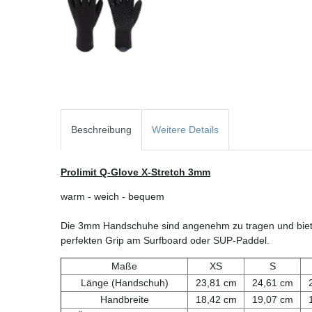
Beschreibung
Weitere Details
Prolimit Q-Glove X-Stretch 3mm
warm - weich - bequem
Die 3mm Handschuhe sind angenehm zu tragen und biete
perfekten Grip am Surfboard oder SUP-Paddel.
Maße
XS
S
Länge (Handschuh)
23,81 cm
24,61 cm
Handbreite
18,42 cm
19,07 cm