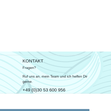
KONTAKT
Fragen?
Ruf uns an, mein Team und ich helfen Dir
gerne.
+49 (0)30 53 600 956
oder