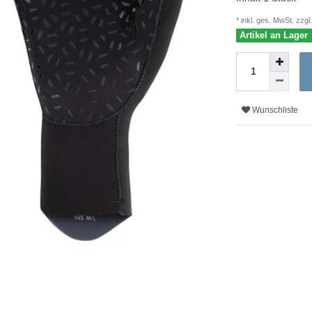
* inkl. ges. MwSt. zzgl.
Artikel an Lager
Wunschliste