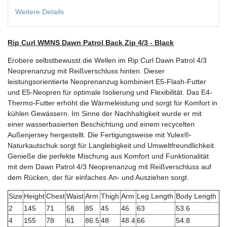
Weitere Details
Rip Curl WMNS Dawn Patrol Back Zip 4/3 - Black
Erobere selbstbewusst die Wellen im Rip Curl Dawn Patrol 4/3
Neoprenanzug mit Reißverschluss hinten. Dieser
leistungsorientierte Neoprenanzug kombiniert E5-Flash-Futter
und E5-Neopren für optimale Isolierung und Flexibilität. Das E4-
Thermo-Futter erhöht die Wärmeleistung und sorgt für Komfort in
kühlen Gewässern. Im Sinne der Nachhaltigkeit wurde er mit
einer wasserbasierten Beschichtung und einem recycelten
Außenjersey hergestellt. Die Fertigungsweise mit Yulex®-
Naturkautschuk sorgt für Langlebigkeit und Umweltfreundlichkeit.
Genieße die perfekte Mischung aus Komfort und Funktionalität
mit dem Dawn Patrol 4/3 Neoprenanzug mit Reißverschluss auf
dem Rücken, der für einfaches An- und Ausziehen sorgt.
Size
Height
Chest
Waist
Arm
Thigh
Arm
Leg Length
Body Length
2
145
71
58
85
45
46
63
53.6
4
155
78
61
86.5
48
48.4
66
54.8