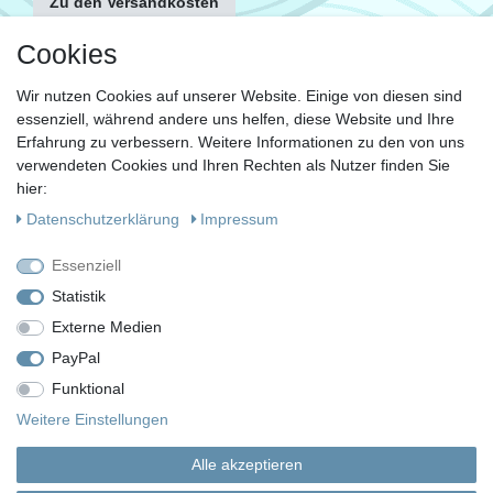
Zu den Versandkosten
FOLGE UNS
Cookies
Wir nutzen Cookies auf unserer Website. Einige von diesen sind
essenziell, während andere uns helfen, diese Website und Ihre
KONTAKT
Erfahrung zu verbessern. Weitere Informationen zu den von uns
Fragen?
verwendeten Cookies und Ihren Rechten als Nutzer finden Sie
hier:
Ruf uns an, mein Team und ich helfen Dir gerne.
Daten­schutz­erklärung
Impressum
+49 (0)30 53 600 956
Essenziell
oder
Statistik
Externe Medien
Schreib uns eine E-Mail
PayPal
Funktional
Impressum
Daten­schutz­erklärung
AGB
Weitere Einstellungen
Alle akzeptieren
Widerrufs­recht
Vertrag widerrufen