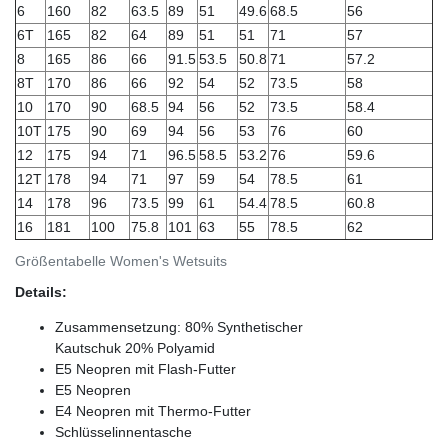
6
160
82
63.5
89
51
49.6
68.5
56
6T
165
82
64
89
51
51
71
57
8
165
86
66
91.5
53.5
50.8
71
57.2
8T
170
86
66
92
54
52
73.5
58
10
170
90
68.5
94
56
52
73.5
58.4
10T
175
90
69
94
56
53
76
60
12
175
94
71
96.5
58.5
53.2
76
59.6
12T
178
94
71
97
59
54
78.5
61
14
178
96
73.5
99
61
54.4
78.5
60.8
16
181
100
75.8
101
63
55
78.5
62
Größentabelle Women's Wetsuits
Details:
Zusammensetzung: 80% Synthetischer
Kautschuk 20% Polyamid
E5 Neopren mit Flash-Futter
E5 Neopren
E4 Neopren mit Thermo-Futter
Schlüsselinnentasche