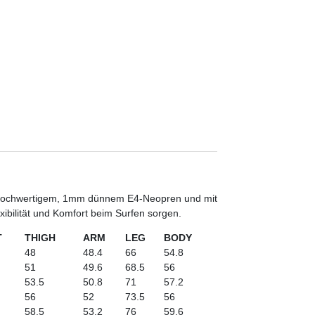
 hochwertigem, 1mm dünnem E4-Neopren und mit
xibilität und Komfort beim Surfen sorgen.
T
THIGH
ARM
LEG
BODY
48
48.4
66
54.8
51
49.6
68.5
56
53.5
50.8
71
57.2
56
52
73.5
56
58.5
53.2
76
59.6