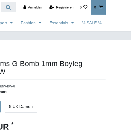
Anmelden
Registrieren
0
0
port
Fashion
Essentials
% SALE %
wms G-Bomb 1mm Boyleg
/W
4BW-BW-6
men
8 UK Damen
*
EUR