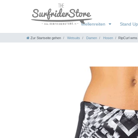
Wellenreiten
Stand Up
Zur Startseite gehen
Wetsuits
Damen
Hosen
RipCurl wms