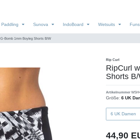
 Paddling
Sunova
IndoBoard
Wetsuits
Funs
 G-Bomb 1mm Boyleg Shorts B/W
Rip Curl
RipCurl 
Shorts B
Artikelnummer
WSH
Größe:
6 UK Da
6 UK Damen
44,90 