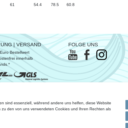
61
54.4
78.5
60.8
RUNG | VERSAND
FOLGE UNS
Euro Bestellwert
stenfrei innerhalb
ands.*
ommen SUP- & Surfbretter, sowie
en sind essenziell, während andere uns helfen, diese Website
n Versandkosten
en zu den von uns verwendeten Cookies und Ihren Rechten als