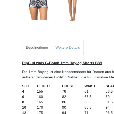
Beschreibung
Weitere Details
RipCurl wms G-Bomb 1mm Boyleg Shorts B/W
Die 1mm Boyleg ist eine Neoprenshorts für Damen aus
äußerst dehnbaren E-Stitch Nähten, die für ultimative Fle
SIZE
HEIGHT
CHEST
WAIST
SEA
4
155
78
61
86.5
6
160
82
63.5
89
8
165
86
66
91.5
10
170
90
68.5
94
12
175
94
71
96.5