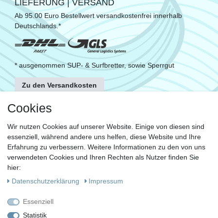
LIEFERUNG | VERSAND
Ab 95.00 Euro Bestellwert versandkostenfrei innerhalb
Deutschlands.*
* ausgenommen SUP- & Surfbretter, sowie Sperrgut
Zu den Versandkosten
FOLGE UNS
Cookies
Wir nutzen Cookies auf unserer Website. Einige von diesen sind
essenziell, während andere uns helfen, diese Website und Ihre
KONTAKT
Erfahrung zu verbessern. Weitere Informationen zu den von uns
Fragen?
verwendeten Cookies und Ihren Rechten als Nutzer finden Sie
hier:
Ruf uns an, mein Team und ich helfen Dir gerne.
Daten­schutz­erklärung
Impressum
+49 (0)30 53 600 956
Essenziell
oder
Statistik