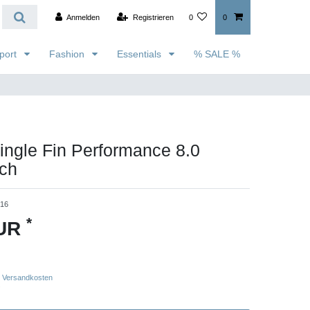
Anmelden
Registrieren
0
0
port
Fashion
Essentials
% SALE %
ingle Fin Performance 8.0
ch
316
*
EUR
Versandkosten