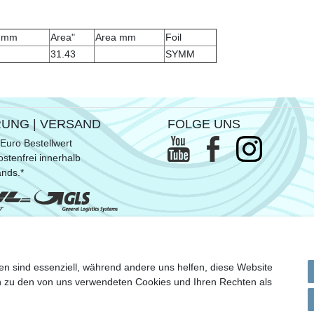
h mm
Area"
Area mm
Foil
31.43
SYMM
RUNG | VERSAND
FOLGE UNS
Euro Bestellwert
stenfrei innerhalb
ands.*
ommen SUP- & Surfbretter, sowie
en sind essenziell, während andere uns helfen, diese Website
n Versandkosten
en zu den von uns verwendeten Cookies und Ihren Rechten als