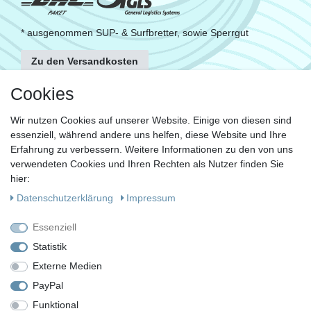
* ausgenommen SUP- & Surfbretter, sowie Sperrgut
Zu den Versandkosten
FOLGE UNS
Cookies
Wir nutzen Cookies auf unserer Website. Einige von diesen sind
essenziell, während andere uns helfen, diese Website und Ihre
KONTAKT
Erfahrung zu verbessern. Weitere Informationen zu den von uns
Fragen?
verwendeten Cookies und Ihren Rechten als Nutzer finden Sie
hier:
Ruf uns an, mein Team und ich helfen Dir gerne.
Daten­schutz­erklärung
Impressum
+49 (0)30 53 600 956
Essenziell
oder
Statistik
Externe Medien
Schreib uns eine E-Mail
PayPal
Funktional