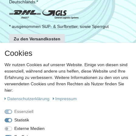
Deutschlands.*
* ausgenommen SUP- & Surfbretter, sowie Sperrgut
Zu den Versandkosten
FOLGE UNS
Cookies
Wir nutzen Cookies auf unserer Website. Einige von diesen sind
essenziell, während andere uns helfen, diese Website und Ihre
KONTAKT
Erfahrung zu verbessern. Weitere Informationen zu den von uns
Fragen?
verwendeten Cookies und Ihren Rechten als Nutzer finden Sie
hier:
Ruf uns an, mein Team und ich helfen Dir gerne.
Daten­schutz­erklärung
Impressum
+49 (0)30 53 600 956
Essenziell
oder
Statistik
Externe Medien
Schreib uns eine E-Mail