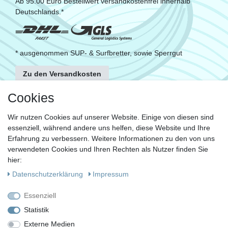
Ab 95.00 Euro Bestellwert versandkostenfrei innerhalb
Deutschlands.*
* ausgenommen SUP- & Surfbretter, sowie Sperrgut
Zu den Versandkosten
FOLGE UNS
Cookies
Wir nutzen Cookies auf unserer Website. Einige von diesen sind
essenziell, während andere uns helfen, diese Website und Ihre
KONTAKT
Erfahrung zu verbessern. Weitere Informationen zu den von uns
Fragen?
verwendeten Cookies und Ihren Rechten als Nutzer finden Sie
hier:
Ruf uns an, mein Team und ich helfen Dir gerne.
Daten­schutz­erklärung
Impressum
+49 (0)30 53 600 956
Essenziell
oder
Statistik
Externe Medien
Schreib uns eine E-Mail