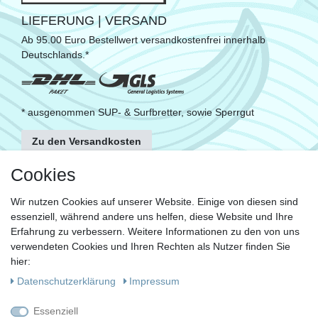
LIEFERUNG | VERSAND
Ab 95.00 Euro Bestellwert versandkostenfrei innerhalb
Deutschlands.*
* ausgenommen SUP- & Surfbretter, sowie Sperrgut
Zu den Versandkosten
FOLGE UNS
Cookies
Wir nutzen Cookies auf unserer Website. Einige von diesen sind
essenziell, während andere uns helfen, diese Website und Ihre
KONTAKT
Erfahrung zu verbessern. Weitere Informationen zu den von uns
Fragen?
verwendeten Cookies und Ihren Rechten als Nutzer finden Sie
hier:
Ruf uns an, mein Team und ich helfen Dir gerne.
Daten­schutz­erklärung
Impressum
+49 (0)30 53 600 956
Essenziell