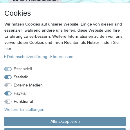
FOLGE UNS
Cookies
Wir nutzen Cookies auf unserer Website. Einige von diesen sind
essenziell, während andere uns helfen, diese Website und Ihre
KONTAKT
Erfahrung zu verbessern. Weitere Informationen zu den von uns
Fragen?
verwendeten Cookies und Ihren Rechten als Nutzer finden Sie
hier:
Ruf uns an, mein Team und ich helfen Dir gerne.
Daten­schutz­erklärung
Impressum
+49 (0)30 53 600 956
Essenziell
oder
Statistik
Externe Medien
Schreib uns eine E-Mail
PayPal
Funktional
Impressum
Daten­schutz­erklärung
AGB
Weitere Einstellungen
Alle akzeptieren
Widerrufs­recht
Vertrag widerrufen