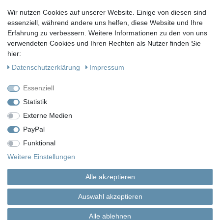
Wir nutzen Cookies auf unserer Website. Einige von diesen sind
essenziell, während andere uns helfen, diese Website und Ihre
KONTAKT
Erfahrung zu verbessern. Weitere Informationen zu den von uns
Fragen?
verwendeten Cookies und Ihren Rechten als Nutzer finden Sie
hier:
Ruf uns an, mein Team und ich helfen Dir gerne.
Daten­schutz­erklärung
Impressum
+49 (0)30 53 600 956
Essenziell
oder
Statistik
Externe Medien
Schreib uns eine E-Mail
PayPal
Funktional
Impressum
Daten­schutz­erklärung
AGB
Weitere Einstellungen
Alle akzeptieren
Widerrufs­recht
Vertrag widerrufen
Auswahl akzeptieren
Alle ablehnen