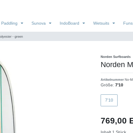
 Paddling
Sunova
IndoBoard
Wetsuits
Funs
olyester - green
Norden Surfboards
Norden Ma
Artikelnummer
No-M
Größe:
7'10
7'10
769,00
Inhalt
1
Stück