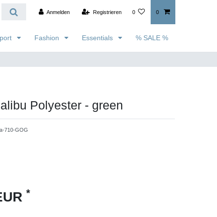
Anmelden
Registrieren
0
0
port
Fashion
Essentials
% SALE %
libu Polyester - green
a-710-GOG
*
 EUR