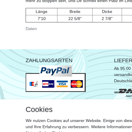
mehr zu stoppen sein, und Dir schnell einen Platz im Lin
Länge
Breite
Dicke
7'10
22 5/8"
2 7/8"
Daten
ZAHLUNGSARTEN
LIEFE
Ab 95.00 
versandko
Deutschl
* ausgen
Cookies
Sperrgut
Wir nutzen Cookies auf unserer Website. Einige von dies
Zu de
und Ihre Erfahrung zu verbessern. Weitere Information