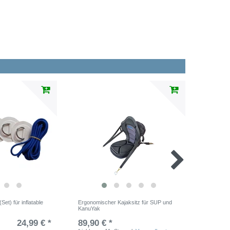
Set) für inflatable
Ergonomischer Kajaksitz für SUP und
Technico
KanuYak
24,99 € *
89,90 € *
11,50 