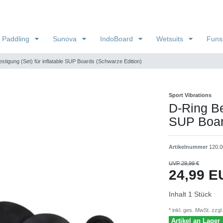
 Paddling
Sunova
IndoBoard
Wetsuits
Funs
stigung (Set) für inflatable SUP Boards (Schwarze Edition)
Sport Vibrations
D-Ring Bef
SUP Boar
Artikelnummer
120.0
UVP 29,99 €
24,99 
Inhalt
1
Stück
* inkl. ges. MwSt. zzgl.
Artikel an Lager