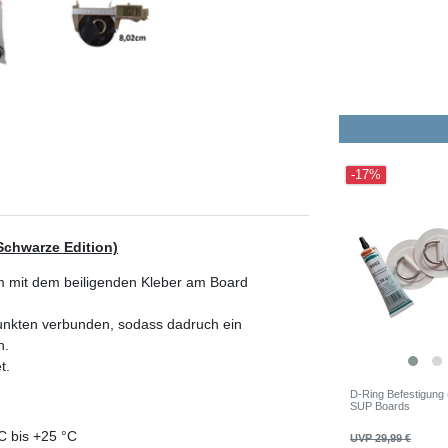
-17%
Schwarze Edition)
rm mit dem beiligenden Kleber am Board
unkten verbunden, sodass dadruch ein
n.
t.
D-Ring Befestigung (
SUP Boards
C bis +25 °C
UVP 29,99 €