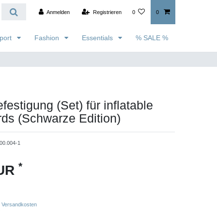
Anmelden
Registrieren
0
0
port
Fashion
Essentials
% SALE %
estigung (Set) für inflatable
ds (Schwarze Edition)
00.004-1
*
EUR
Versandkosten