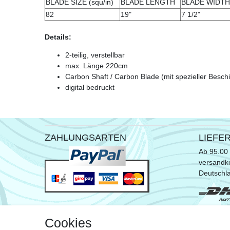
BLADE SIZE (squ/in)
BLADE LENGTH
BLADE WIDTH
82
19"
7 1/2"
Details:
2-teilig, verstellbar
max. Länge 220cm
Carbon Shaft / Carbon Blade (mit spezieller Besch
digital bedruckt
ZAHLUNGSARTEN
LIEFE
Ab 95.00 
versandko
Deutschl
* ausgen
Cookies
Sperrgut