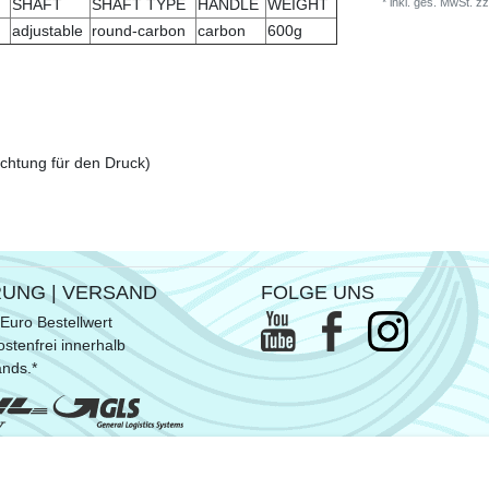
*
inkl. ges. MwSt.
zz
SHAFT
SHAFT TYPE
HANDLE
WEIGHT
adjustable
round-carbon
carbon
600g
ichtung für den Druck)
RUNG | VERSAND
FOLGE UNS
Euro Bestellwert
stenfrei innerhalb
ands.*
ommen SUP- & Surfbretter, sowie