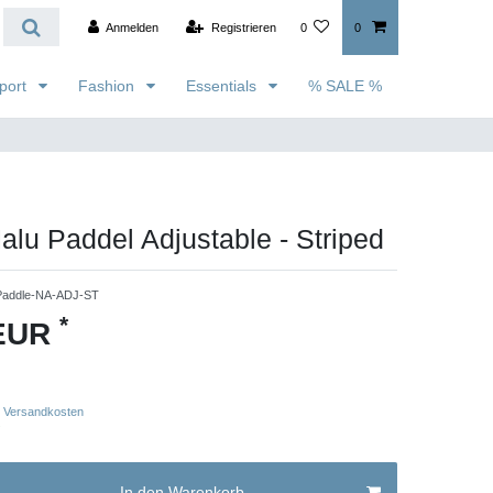
Anmelden
Registrieren
0
0
port
Fashion
Essentials
% SALE %
lu Paddel Adjustable - Striped
Paddle-NA-ADJ-ST
*
 EUR
Versandkosten
In den Warenkorb