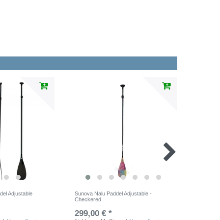
el Adjustable
Sunova Nalu Paddel Adjustable -
Sunova Pa
Checkered
299,00 € *
109,00