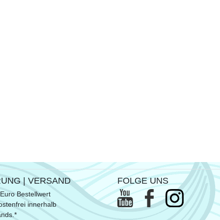
RUNG | VERSAND
FOLGE UNS
Euro Bestellwert
stenfrei innerhalb
ands.*