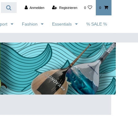
Anmelden
Registrieren
0
0
port
Fashion
Essentials
% SALE %