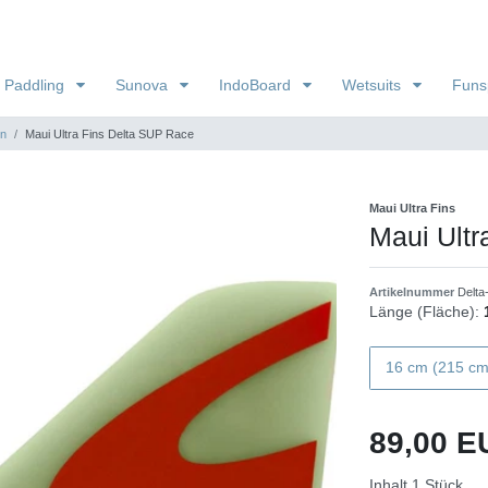
 Paddling
Sunova
IndoBoard
Wetsuits
Funs
en
Maui Ultra Fins Delta SUP Race
Maui Ultra Fins
Maui Ultr
Artikelnummer
Delt
Länge (Fläche):
16 cm (215 cm
89,00 
Inhalt
1
Stück