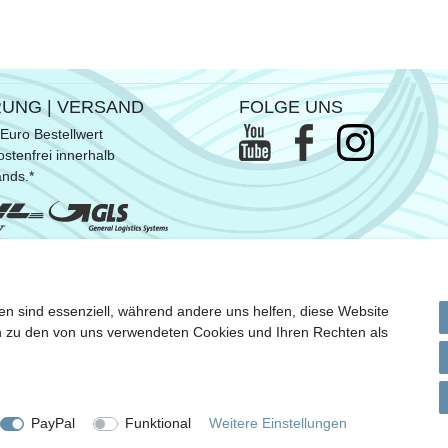
RUNG | VERSAND
FOLGE UNS
Euro Bestellwert
stenfrei innerhalb
ands.*
ommen SUP- & Surfbretter, sowie
en sind essenziell, während andere uns helfen, diese Website
n Versandkosten
en zu den von uns verwendeten Cookies und Ihren Rechten als
m
Daten­schutz­erklärung
AGB
Widerrufs­recht
Vertrag wi
PayPal
Funktional
Weitere Einstellungen