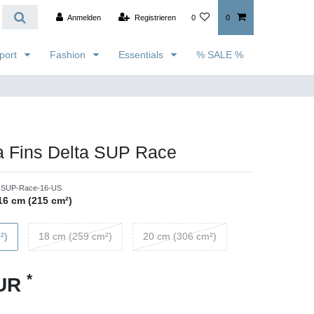
Anmelden
Registrieren
0
0
port
Fashion
Essentials
% SALE %
a Fins Delta SUP Race
a-SUP-Race-16-US
16 cm (215 cm²)
²)
18 cm (259 cm²)
20 cm (306 cm²)
*
EUR