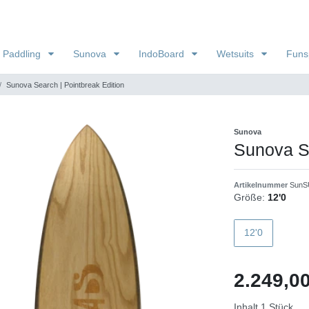
 Paddling
Sunova
IndoBoard
Wetsuits
Funs
Sunova Search | Pointbreak Edition
Sunova
Sunova Se
Artikelnummer
SunS
Größe:
12'0
12'0
2.249,
Inhalt
1
Stück