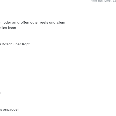
*
inkl. ges. MwSt.
zz
en oder an großen outer reefs und allem
alles kann.
s 3-fach über Kopf.
l.
es anpaddeln.