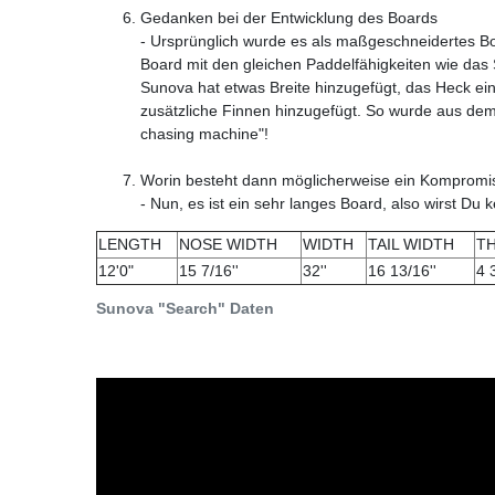
Gedanken bei der Entwicklung des Boards
- Ursprünglich wurde es als maßgeschneidertes Bo
Board mit den gleichen Paddelfähigkeiten wie das 
Sunova hat etwas Breite hinzugefügt, das Heck ei
zusätzliche Finnen hinzugefügt. So wurde aus de
chasing machine"!
Worin besteht dann möglicherweise ein Kompromi
- Nun, es ist ein sehr langes Board, also wirst Du
LENGTH
NOSE WIDTH
WIDTH
TAIL WIDTH
T
12'0"
15 7/16''
32''
16 13/16''
4 3
Sunova "Search" Daten