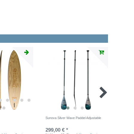
Sunova Silver Wave Paddel Adjustable
Sunova S
Blue/Red 
299,00 € *
275,00