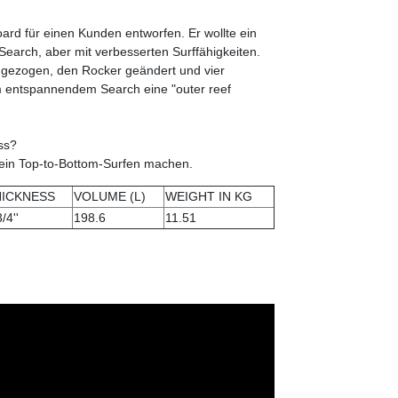
ard für einen Kunden entworfen. Er wollte ein
Search, aber mit verbesserten Surffähigkeiten.
ngezogen, den Rocker geändert und vier
m entspannendem Search eine "outer reef
ss?
 kein Top-to-Bottom-Surfen machen.
HICKNESS
VOLUME (L)
WEIGHT IN KG
/4''
198.6
11.51