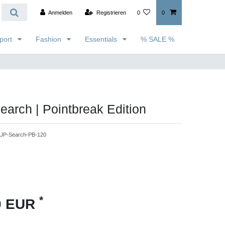
Anmelden
Registrieren
0
0
port
Fashion
Essentials
% SALE %
arch | Pointbreak Edition
UP-Search-PB-120
*
00 EUR