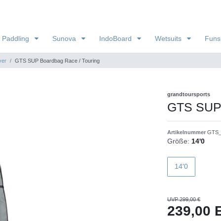
 Paddling
Sunova
IndoBoard
Wetsuits
Funs
ver
GTS SUP Boardbag Race / Touring
grandtoursports
GTS SUP 
Artikelnummer
GTS_
Größe:
14'0
14'0
UVP 299,00 €
239,00