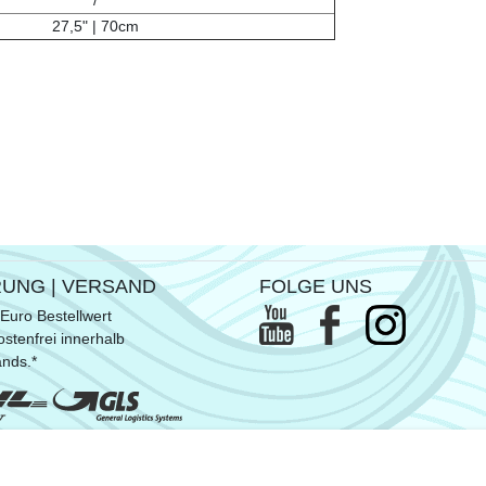
/
27,5" | 70cm
RUNG | VERSAND
FOLGE UNS
Euro Bestellwert
stenfrei innerhalb
ands.*
ommen SUP- & Surfbretter, sowie