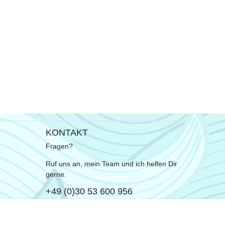
KONTAKT
Fragen?
Ruf uns an, mein Team und ich helfen Dir
gerne.
+49 (0)30 53 600 956
oder