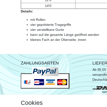
12'6
14'0
Details:
mit Rollen
vier gepolsterte Tragegriffe
vier verstellbare Gurte
kann auf die gesamte Länge geöffnet werden
kleines Fach an der Oberseite, innen
ZAHLUNGSARTEN
LIEFE
Ab 95.00 
versandko
Deutschl
* ausgen
Cookies
Sperrgut