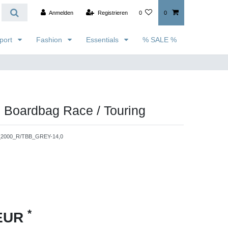
Anmelden
Registrieren
0
0
port
Fashion
Essentials
% SALE %
Boardbag Race / Touring
2000_R/TBB_GREY-14,0
*
 EUR