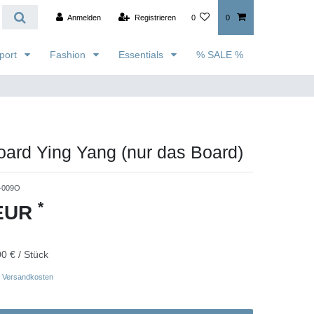
Anmelden
Registrieren
0
0
port
Fashion
Essentials
% SALE %
ard Ying Yang (nur das Board)
3-009O
*
 EUR
0 € / Stück
Versandkosten