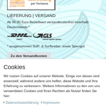
LIEFERUNG | VERSAND
Ab 95.00 Euro Bestellwert versandkostenfrei innerhalb
Deutschlands.*
* ausgenommen SUP- & Surfbretter, sowie Sperrgut
Zu den Versandkosten
FOLGE UNS
Cookies
Wir nutzen Cookies auf unserer Website. Einige von diesen sind
essenziell, während andere uns helfen, diese Website und Ihre
KONTAKT
Erfahrung zu verbessern. Weitere Informationen zu den von uns
Fragen?
verwendeten Cookies und Ihren Rechten als Nutzer finden Sie
hier:
Ruf uns an, mein Team und ich helfen Dir gerne.
Daten­schutz­erklärung
Impressum