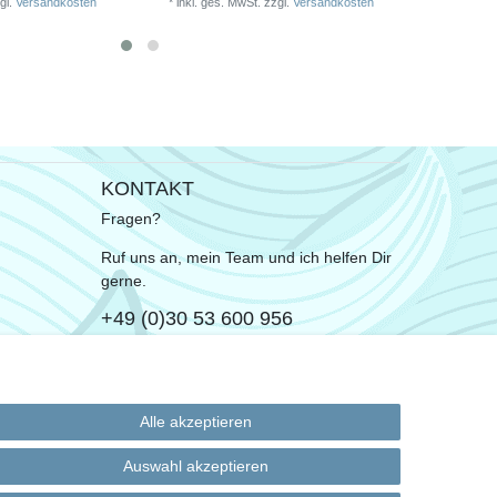
gl.
Versandkosten
*
inkl. ges. MwSt.
zzgl.
Versandkosten
*
inkl. ge
KONTAKT
Fragen?
Ruf uns an, mein Team und ich helfen Dir
gerne.
+49 (0)30 53 600 956
oder
Schreib uns eine E-Mail
Alle akzeptieren
Auswahl akzeptieren