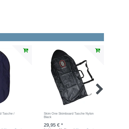
d Tasche /
Skim One Skimboard Tasche Nylon
SkimOne 
Black
41" / 10
29,95 € *
79,95 