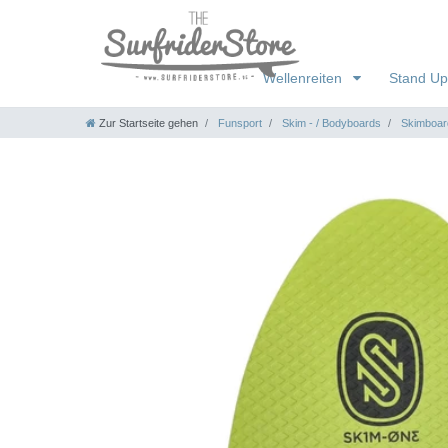
Wellenreiten
Stand Up
Zur Startseite gehen
Funsport
Skim - / Bodyboards
Skimboar