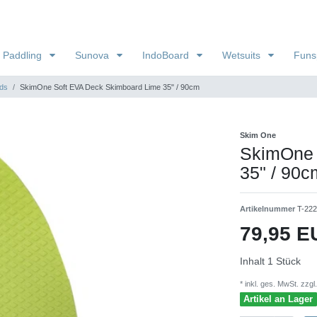
 Paddling
Sunova
IndoBoard
Wetsuits
Funs
ds
SkimOne Soft EVA Deck Skimboard Lime 35" / 90cm
Skim One
SkimOne 
35" / 90c
Artikelnummer
T-22
79,95 
Inhalt
1
Stück
* inkl. ges. MwSt. zzgl.
Artikel an Lager