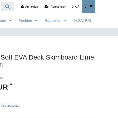
Anmelden
Registrieren
0
0
port
Fashion
Essentials
% SALE %
Soft EVA Deck Skimboard Lime
m
202
*
EUR
Versandkosten