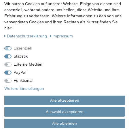
Wir nutzen Cookies auf unserer Website. Einige von diesen sind
essenziell, während andere uns helfen, diese Website und Ihre
KONTAKT
Erfahrung zu verbessern. Weitere Informationen zu den von uns
Fragen?
verwendeten Cookies und Ihren Rechten als Nutzer finden Sie
hier:
Ruf uns an, mein Team und ich helfen Dir gerne.
Daten­schutz­erklärung
Impressum
+49 (0)30 53 600 956
Essenziell
oder
Statistik
Externe Medien
Schreib uns eine E-Mail
PayPal
Funktional
Impressum
Daten­schutz­erklärung
AGB
Weitere Einstellungen
Alle akzeptieren
Widerrufs­recht
Vertrag widerrufen
Auswahl akzeptieren
Alle ablehnen