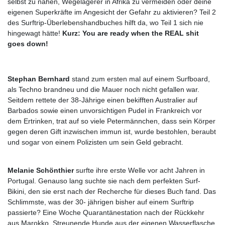
selbst zu nähen, Wegelagerer in Afrika zu vermeiden oder deine
eigenen Superkräfte im Angesicht der Gefahr zu aktivieren? Teil 2
des Surftrip-Überlebenshandbuches hilft da, wo Teil 1 sich nie
hingewagt hätte!
Kurz: You are ready when the REAL shit
goes down!
Stephan Bernhard
stand zum ersten mal auf einem Surfboard,
als Techno brandneu und die Mauer noch nicht gefallen war.
Seitdem rettete der 38-Jährige einen bekifften Australier auf
Barbados sowie einen unvorsichtigen Pudel in Frankreich vor
dem Ertrinken, trat auf so viele Petermännchen, dass sein Körper
gegen deren Gift inzwischen immun ist, wurde bestohlen, beraubt
und sogar von einem Polizisten um sein Geld gebracht.
Melanie Schönthier
surfte ihre erste Welle vor acht Jahren in
Portugal. Genauso lang suchte sie nach dem perfekten Surf-
Bikini, den sie erst nach der Recherche für dieses Buch fand. Das
Schlimmste, was der 30- jährigen bisher auf einem Surftrip
passierte? Eine Woche Quarantänestation nach der Rückkehr
aus Marokko. Streunende Hunde aus der eigenen Wasserflasche