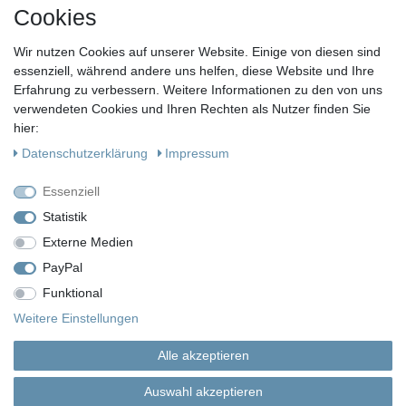
FOLGE UNS
Cookies
Wir nutzen Cookies auf unserer Website. Einige von diesen sind
essenziell, während andere uns helfen, diese Website und Ihre
KONTAKT
Erfahrung zu verbessern. Weitere Informationen zu den von uns
Fragen?
verwendeten Cookies und Ihren Rechten als Nutzer finden Sie
hier:
Ruf uns an, mein Team und ich helfen Dir gerne.
Daten­schutz­erklärung
Impressum
+49 (0)30 53 600 956
Essenziell
oder
Statistik
Externe Medien
Schreib uns eine E-Mail
PayPal
Funktional
Impressum
Daten­schutz­erklärung
AGB
Weitere Einstellungen
Alle akzeptieren
Widerrufs­recht
Vertrag widerrufen
Auswahl akzeptieren