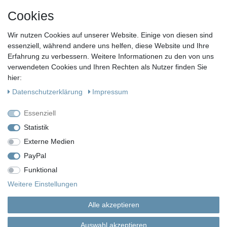
FOLGE UNS
Cookies
Wir nutzen Cookies auf unserer Website. Einige von diesen sind
essenziell, während andere uns helfen, diese Website und Ihre
KONTAKT
Erfahrung zu verbessern. Weitere Informationen zu den von uns
Fragen?
verwendeten Cookies und Ihren Rechten als Nutzer finden Sie
hier:
Ruf uns an, mein Team und ich helfen Dir gerne.
Daten­schutz­erklärung
Impressum
+49 (0)30 53 600 956
Essenziell
oder
Statistik
Externe Medien
Schreib uns eine E-Mail
PayPal
Funktional
Impressum
Daten­schutz­erklärung
AGB
Weitere Einstellungen
Alle akzeptieren
Widerrufs­recht
Vertrag widerrufen
Auswahl akzeptieren