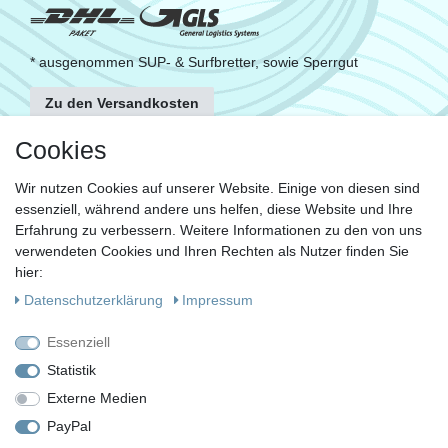
* ausgenommen SUP- & Surfbretter, sowie Sperrgut
Zu den Versandkosten
FOLGE UNS
Cookies
Wir nutzen Cookies auf unserer Website. Einige von diesen sind
essenziell, während andere uns helfen, diese Website und Ihre
KONTAKT
Erfahrung zu verbessern. Weitere Informationen zu den von uns
Fragen?
verwendeten Cookies und Ihren Rechten als Nutzer finden Sie
hier:
Ruf uns an, mein Team und ich helfen Dir gerne.
Daten­schutz­erklärung
Impressum
+49 (0)30 53 600 956
Essenziell
oder
Statistik
Externe Medien
Schreib uns eine E-Mail
PayPal