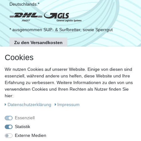
Deutschlands.*
* ausgenommen SUP- & Surfbretter, sowie Sperrgut
Zu den Versandkosten
FOLGE UNS
Cookies
Wir nutzen Cookies auf unserer Website. Einige von diesen sind
essenziell, während andere uns helfen, diese Website und Ihre
KONTAKT
Erfahrung zu verbessern. Weitere Informationen zu den von uns
Fragen?
verwendeten Cookies und Ihren Rechten als Nutzer finden Sie
hier:
Ruf uns an, mein Team und ich helfen Dir gerne.
Daten­schutz­erklärung
Impressum
+49 (0)30 53 600 956
Essenziell
oder
Statistik
Externe Medien
Schreib uns eine E-Mail