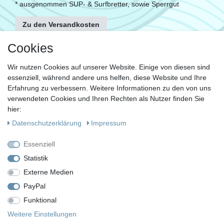
* ausgenommen SUP- & Surfbretter, sowie Sperrgut
Zu den Versandkosten
FOLGE UNS
Cookies
Wir nutzen Cookies auf unserer Website. Einige von diesen sind
essenziell, während andere uns helfen, diese Website und Ihre
KONTAKT
Erfahrung zu verbessern. Weitere Informationen zu den von uns
Fragen?
verwendeten Cookies und Ihren Rechten als Nutzer finden Sie
hier:
Ruf uns an, mein Team und ich helfen Dir gerne.
Daten­schutz­erklärung
Impressum
+49 (0)30 53 600 956
Essenziell
oder
Statistik
Externe Medien
Schreib uns eine E-Mail
PayPal
Funktional
Impressum
Daten­schutz­erklärung
AGB
Weitere Einstellungen