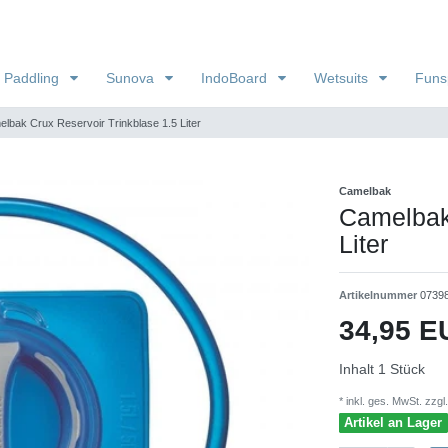
 Paddling
Sunova
IndoBoard
Wetsuits
Funs
lbak Crux Reservoir Trinkblase 1.5 Liter
Camelbak
Camelbak 
Liter
Artikelnummer
0739
34,95 
Inhalt
1
Stück
* inkl. ges. MwSt. zzgl.
Artikel an Lager