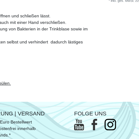
*
inkl. ges. MwSt.
zz
ffnen und schließen lässt.
auch mit einer Hand verschließen.
ung von Bakterien in der Trinkblase sowie im
nken selbst und verhindert dadurch lästiges
pülen.
RUNG | VERSAND
FOLGE UNS
Euro Bestellwert
stenfrei innerhalb
ands.*