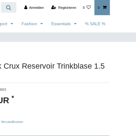
Anmelden
Registrieren
0
0
port
Fashion
Essentials
% SALE %
Crux Reservoir Trinkblase 1.5
8803
*
EUR
Versandkosten