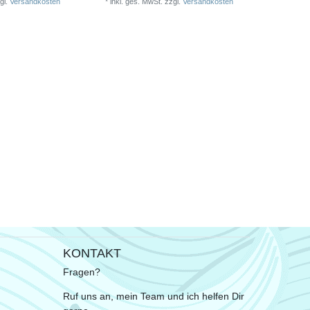
gl.
Versandkosten
*
inkl. ges. MwSt.
zzgl.
Versandkosten
KONTAKT
Fragen?
Ruf uns an, mein Team und ich helfen Dir